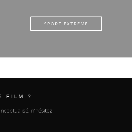
SPORT EXTREME
 FILM ?
onceptualisé, n’hésitez