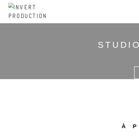
STUDI
À 