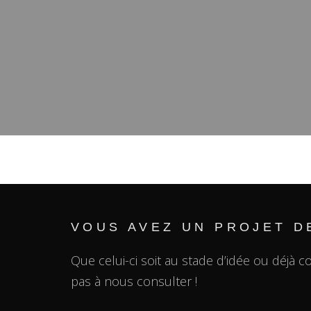
VOUS AVEZ UN PROJET DE
Que celui-ci soit au stade d’idée ou déjà c
pas à nous consulter !